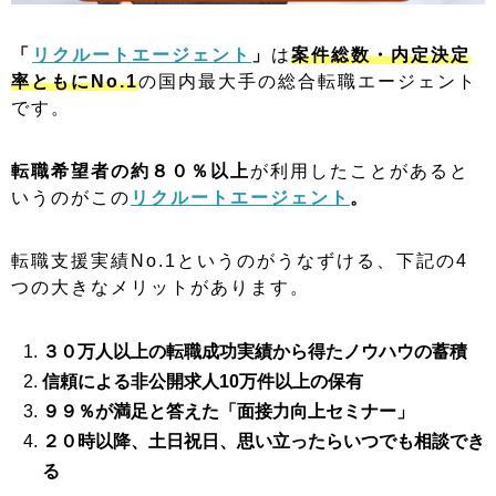
「
リクルートエージェント
」
は
案件総数・内定決定
率ともにNo.1
の国内最大手の総合転職エージェント
です。
転職希望者の約８０％以上
が利用したことがあると
いうのがこの
リクルートエージェント
。
転職支援実績No.1というのがうなずける、下記の4
つの大きなメリットがあります。
３０万人以上の転職成功実績から得たノウハウの蓄積
信頼による非公開求人10万件以上の保有
９９％が満足と答えた「面接力向上セミナー」
２０時以降、土日祝日、思い立ったらいつでも相談でき
る