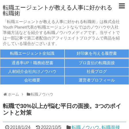
転職エージェントが教える人事に好かれる
転職術
転職エージェント全知識
「転職エージェントが教える人事に好かれる転職術」は株式会社
Youth Planet代表が転職エージェントならではのノウハウや入社
好印象を与える履歴書
準備方法などを紹介する転職ノウハウメディアです。当サイトで
は一部記事で第三者配信のアフィリエイトプログラムで商品を紹
介している場合がございます。
通過率UP！職務経歴書
転職エージェント全知識
好印象を与える履歴書
プロ直伝の転職面接
通過率UP！職務経歴書
プロ直伝の転職面接
人材紹介会社向けノウハウ
人材紹介会社向けノウハウ
社長ブログ
会社概要
運営者プロフィール
社長ブログ
会社概要
ホーム
転職ノウハウ
転職で30%以上が悩む平日の面接。3つのポイ
運営者プロフィール
ントと対策
2018/1/24
2022/10/5
転職ノウハウ
,
転職面接