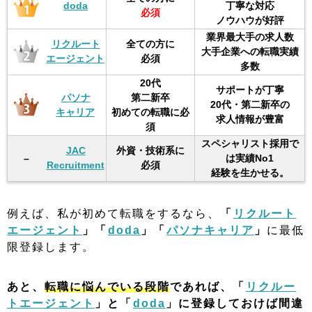
doda
丁寧な対応
必須
ノウハウが好評
業界最大手の求人数
リクルート
全ての方に
大手企業への転職実績
エージェント
必須
多数
20代
サポートが丁寧
パソナ
第二新卒
20代・第二新卒の
キャリア
初めての転職に必
求人情報が豊富
須
スペシャリスト採用で
JAC
外資・技術系に
–
は実績No1
Recruitment
必須
経験を生かせる。
例えば、私が初めて転職をするなら、
「
リクルート
エージェント
」「
doda
」「
パソナキャリア
」
に最低
限登録します。
あと、
転職に悩んでいる段階
であれば、「
リクルー
トエージェント
」と「
doda
」に登録しておけば間違