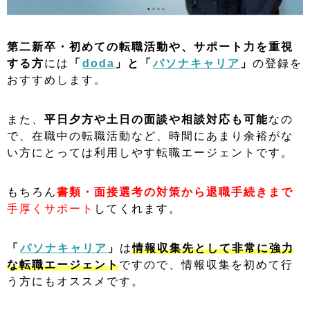
第二新卒・
初めての転職活動や、サポート力を重視
する方
には
「
doda
」
と
「
パソナキャリア
」
の登録を
おすすめします。
また、
平日夕方や土日の面談や相談対応も可能
なの
で、在職中の転職活動など、時間にあまり余裕がな
い方にとっては利用しやす転職エージェントです。
もちろん
書類・面接選考の対策から退職手続きまで
手厚くサポート
してくれます。
「
パソナキャリア
」
は
情報収集先として非常に強力
な転職エージェント
ですので、情報収集を初めて行
う方にもオススメです。