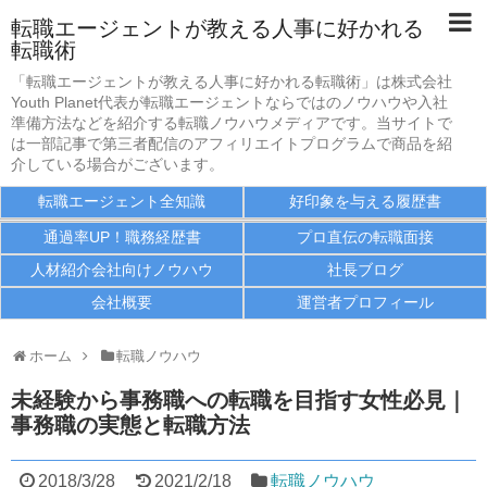
転職エージェントが教える人事に好かれる
転職術
転職エージェント全知識
「転職エージェントが教える人事に好かれる転職術」は株式会社
Youth Planet代表が転職エージェントならではのノウハウや入社
好印象を与える履歴書
準備方法などを紹介する転職ノウハウメディアです。当サイトで
は一部記事で第三者配信のアフィリエイトプログラムで商品を紹
介している場合がございます。
通過率UP！職務経歴書
転職エージェント全知識
好印象を与える履歴書
プロ直伝の転職面接
通過率UP！職務経歴書
プロ直伝の転職面接
人材紹介会社向けノウハウ
人材紹介会社向けノウハウ
社長ブログ
会社概要
運営者プロフィール
社長ブログ
会社概要
ホーム
転職ノウハウ
未経験から事務職への転職を目指す女性必見｜
運営者プロフィール
事務職の実態と転職方法
2018/3/28
2021/2/18
転職ノウハウ