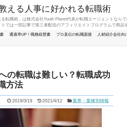
教える人事に好かれる転職術
転職術」は株式会社Youth Planet代表が転職エージェントな
サイトでは一部記事で第三者配信のアフィリエイトプログラムで商品
書
通過率UP！職務経歴書
プロ直伝の転職面接
人材紹介会社向
への転職は難しい？転職成功
職方法
2019/3/19
2021/4/12
業界・業種別情報