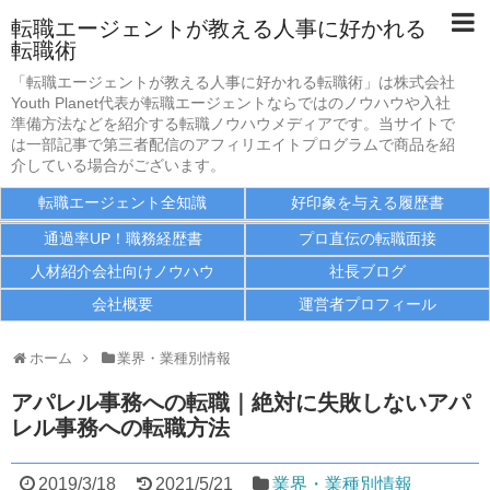
転職エージェントが教える人事に好かれる
転職術
転職エージェント全知識
「転職エージェントが教える人事に好かれる転職術」は株式会社
Youth Planet代表が転職エージェントならではのノウハウや入社
好印象を与える履歴書
準備方法などを紹介する転職ノウハウメディアです。当サイトで
は一部記事で第三者配信のアフィリエイトプログラムで商品を紹
介している場合がございます。
通過率UP！職務経歴書
転職エージェント全知識
好印象を与える履歴書
プロ直伝の転職面接
通過率UP！職務経歴書
プロ直伝の転職面接
人材紹介会社向けノウハウ
人材紹介会社向けノウハウ
社長ブログ
会社概要
運営者プロフィール
社長ブログ
会社概要
ホーム
業界・業種別情報
アパレル事務への転職｜絶対に失敗しないアパ
運営者プロフィール
レル事務への転職方法
2019/3/18
2021/5/21
業界・業種別情報