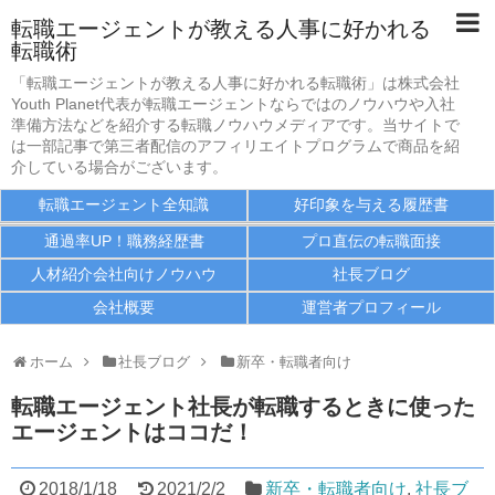
転職エージェントが教える人事に好かれる
転職術
転職エージェント全知識
「転職エージェントが教える人事に好かれる転職術」は株式会社
Youth Planet代表が転職エージェントならではのノウハウや入社
好印象を与える履歴書
準備方法などを紹介する転職ノウハウメディアです。当サイトで
は一部記事で第三者配信のアフィリエイトプログラムで商品を紹
介している場合がございます。
通過率UP！職務経歴書
転職エージェント全知識
好印象を与える履歴書
プロ直伝の転職面接
通過率UP！職務経歴書
プロ直伝の転職面接
人材紹介会社向けノウハウ
人材紹介会社向けノウハウ
社長ブログ
会社概要
運営者プロフィール
社長ブログ
会社概要
ホーム
社長ブログ
新卒・転職者向け
転職エージェント社長が転職するときに使った
運営者プロフィール
エージェントはココだ！
2018/1/18
2021/2/2
新卒・転職者向け
,
社長ブ