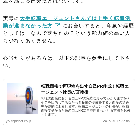
差を感じる部分だとは思います。
実際に
大手転職エージェントさんでは上手く転職活
動が進まなかった方
にお会いすると、印象や経歴
としては、なんで落ちたの？という能力値の高い人
も少なくありません。
心当たりがある方は、以下の記事を参考にして下さ
い。
転職面接で再現性を出す自己PR作成！転職エ
ージェント社長の面接術
転職の面接における自己PRの完璧な形ってわかりますか？
そこを目指してあなたも面接前の準備をすると面接の通過
率が劇的に上昇します。転職エージェントの社長が、転職
面接で受かるための自己PRに再現性をもたせる方法をお教
えします。
2018-01-18 22:56
youthplanet.co.jp