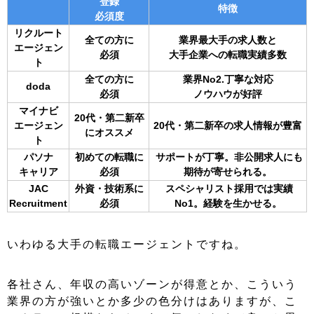
登録
特徴
必須度
リクルート
全ての方に
業界最大手の求人数と
エージェン
必須
大手企業への転職実績多数
ト
全ての方に
業界No2.丁寧な対応
doda
必須
ノウハウが好評
マイナビ
20代・第二新卒
エージェン
20代・第二新卒の求人情報が豊富
にオススメ
ト
パソナ
初めての転職に
サポートが丁寧。非公開求人にも
キャリア
必須
期待が寄せられる。
JAC
外資・技術系に
スペシャリスト採用では実績
Recruitment
必須
No1。経験を生かせる。
いわゆる大手の転職エージェントですね。
各社さん、年収の高いゾーンが得意とか、こういう
業界の方が強いとか多少の色分けはありますが、こ