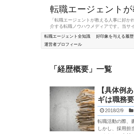
転職エージェントが
「転職エージェントが教える人事に好かれる
介する転職ノウハウメディアです。当
転職エージェント全知識
好印象を与える履歴
運営者プロフィール
「
経歴概要
」
一覧
【具体例
ギは職務
2018/2/9
転職活動の際、
しかし、採用担