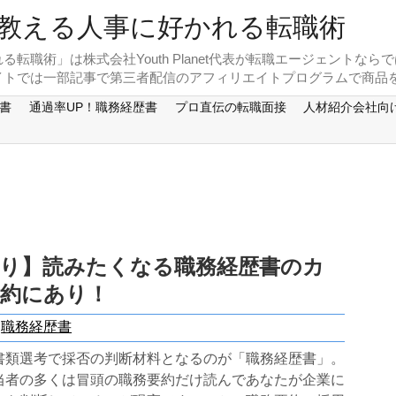
教える人事に好かれる転職術
転職術」は株式会社Youth Planet代表が転職エージェントな
サイトでは一部記事で第三者配信のアフィリエイトプログラムで商品
書
通過率UP！職務経歴書
プロ直伝の転職面接
人材紹介会社向
あり】読みたくなる職務経歴書のカ
要約にあり！
職務経歴書
書類選考で採否の判断材料となるのが「職務経歴書」。
当者の多くは冒頭の職務要約だけ読んであなたが企業に