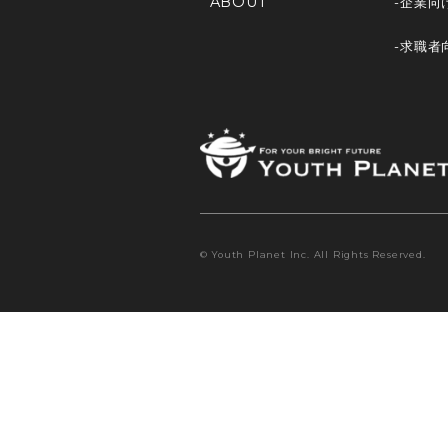
ABOUT
-企業向
-求職者
© Youth Planet Inc. All Rights Reserved.